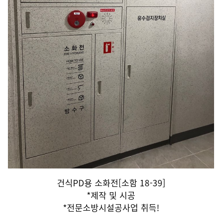
건식PD용 소화전[소함 18-39]
*제작 및 시공
*전문소방시설공사업 취득!